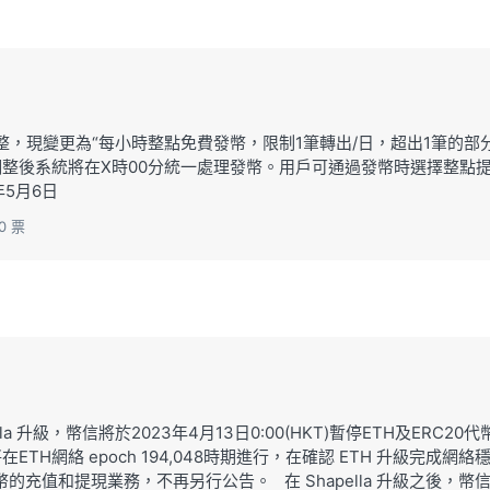
整，現變更為“每小時整點免費發幣，限制1筆轉出/日，超出1筆的部
，調整後系統將在X時00分統一處理發幣。用戶可通過發幣時選擇整點
年5月6日
0 票
la 升級，幣信將於2023年4月13日0:00(HKT)暫停ETH及ERC20代
H網絡 epoch 194,048時期進行，在確認 ETH 升級完成網絡
幣的充值和提現業務，不再另行公告。 在 Shapella 升級之後，幣