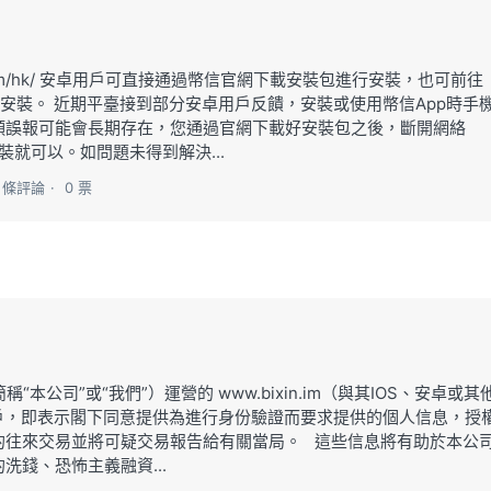
bixin.im/hk/ 安卓用戶可直接通過幣信官網下載安裝包進行安裝，也可前往
」進行安裝。 近期平臺接到部分安卓用戶反饋，安裝或使用幣信App時手
類誤報可能會長期存在，您通過官網下載好安裝包之後，斷開網絡
裝就可以。如問題未得到解決...
0 條評論
0 票
以下簡稱“本公司”或“我們”）運營的 www.bixin.im（與其IOS、安卓或其
信帳戶，即表示閣下同意提供為進行身份驗證而要求提供的個人信息，授
的往來交易並將可疑交易報告給有關當局。 這些信息將有助於本公
錢、恐怖主義融資...