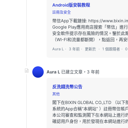
Android版安裝教程
註冊及安全
幣信App下載鏈接: https://www.
Google Play應用商店搜索「幣信
安全軟件提示存在風險的情況。鑒於此
（WI-FI和流量都斷開），點返回，再安
Aura L
3 年前
更新於
1 個跟隨者
Aura L
已建立文章，
3 年前
反洗錢洗幣公告
其他
閣下在BIXIN GLOBAL CO.,LTD （
系統的App合稱“本網站” ）註冊幣
本公司審查和監測閣下在本網站上進行
確認用戶身份，用於發現在本網站進行的洗