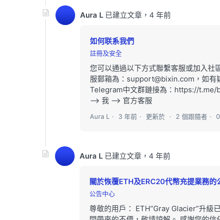
Aura L
已建立文章，
4 年前
如何联系我們
註冊及安全
您可以通過以下方式聯繫客服或加入社區：
服郵箱為：support@bixin.c
Telegram中文群鏈接為：https://t.m
–> 我 –> 官方客服
Aura L
3 年前
更新於
2 個跟隨者
Aura L
已建立文章，
4 年前
關於恢覆ETH及ERC20代幣充提業務的
公告中心
尊敬的用戶： ETH“Gray Glacie
間帶來的不便，敬請諒解。 感謝您的信任與