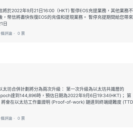
於2022年9月21日16:00（HKT) 暫停EOS充提業務，其他業務不
定後，幣信將盡快恢復EOS的充值和提現業務。 暫停充提期間給您帶來
1日
0 條評論
0 票
以太坊合併計劃將分為兩次升級： 第一次升級為以太坊共識層的
poch達到144,896時，預估日期為2022年9月6日19:34(HKT)； 第
會在以太坊工作量證明 (Proof-of-work) 鏈達到終端總難度 (TTD
0 條評論
0 票