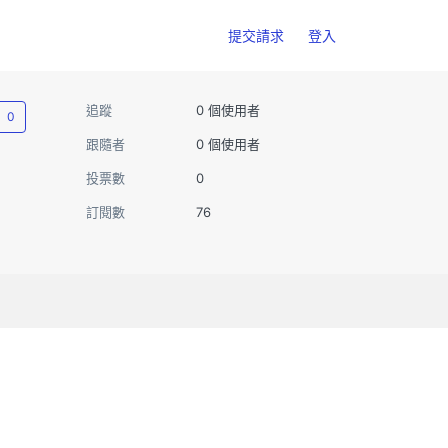
提交請求
登入
尚無任何人追蹤
追蹤
0 個使用者
跟隨者
0 個使用者
投票數
0
訂閱數
76