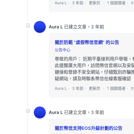
Aura L
3 年前
更新於
1 個跟隨者
Aura L
已建立文章，
3 年前
關於防範 "虛假幣信官網" 的公告
公告中心
尊敬的用戶： 近期平臺接到用戶舉報，
此提醒廣大用戶，訪問幣信官網以及安裝/更新A
鏈接和登錄不安全網站，仔細甄別詐騙
疑網站，請及時聯系幣信在線客服確認（幣信A
Aura L
3 年前
更新於
1 個跟隨者
Aura L
已建立文章，
3 年前
關於幣信支持EOS升級計劃的公告