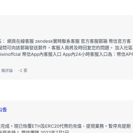
 網頁在線客服 zendesk實時聯系客服 官方客服郵箱 幣信官方客
om，如有疑問可向該郵箱發送郵件，客服人員將及時回复您的問題。 加入社區
e/bixinoffcial 幣信App內客服入口 App內24小時客服入口為：幣信AP
0 條評論
-2 票
公告
r”升級已完成。現已恢覆ETH及ERC20代幣的充值、提現業務。暫停充提期
支持！ 幣信團隊 2022年7月1日